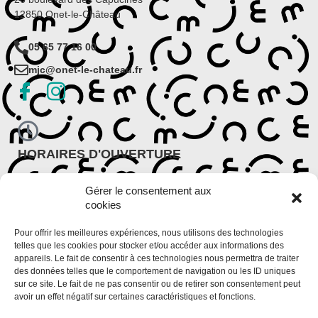
12850 Onet-le-Château
05 65 77 16 00
mjc@onet-le-chateau.fr
HORAIRES D'OUVERTURE
Période scolaire
Gérer le consentement aux
Lundi : 9h30 – 12h et 14h – 18h
cookies
Du mardi au vendredi : 9h – 12h et 13h30 – 18h30
Période de vacances scolaires
Pour offrir les meilleures expériences, nous utilisons des technologies
Du lundi au vendredi : 9h – 12h et 14h – 18h
telles que les cookies pour stocker et/ou accéder aux informations des
appareils. Le fait de consentir à ces technologies nous permettra de traiter
des données telles que le comportement de navigation ou les ID uniques
sur ce site. Le fait de ne pas consentir ou de retirer son consentement peut
avoir un effet négatif sur certaines caractéristiques et fonctions.