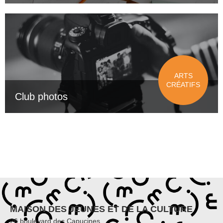
ARTS
CRÉATIFS
Club photos
MAISON DES JEUNES ET DE LA CULTURE
26 boulevard des Capucines