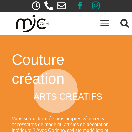
Couture
création
ARTS CRÉATIFS
Vous souhaitez créer vos propres vêtements,
accessoires de mode ou articles de décoration
intérieure ? Avec Corinne, styliste modéliste et