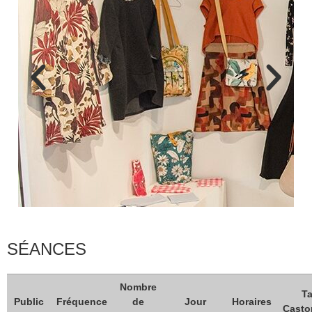
Catégorie
Arts créatifs
SÉANCES
Nombre
Ta
Public
Fréquence
de
Jour
Horaires
Casto