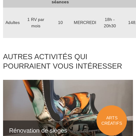
séances
1 RV par
18h -
Adultes
10
MERCREDI
148
mois
20h30
AUTRES ACTIVITÉS QUI
POURRAIENT VOUS INTÉRESSER
ARTS
CRÉATIFS
Rénovation de sièges