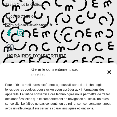
12850 Onet-le-Château
05 65 77 16 00
mjc@onet-le-chateau.fr
HORAIRES D'OUVERTURE
Période scolaire
Gérer le consentement aux
Lundi : 9h30 – 12h et 14h – 18h
cookies
Du mardi au vendredi : 9h – 12h et 13h30 – 18h30
Période de vacances scolaires
Pour offrir les meilleures expériences, nous utilisons des technologies
Du lundi au vendredi : 9h – 12h et 14h – 18h
telles que les cookies pour stocker et/ou accéder aux informations des
appareils. Le fait de consentir à ces technologies nous permettra de traiter
des données telles que le comportement de navigation ou les ID uniques
sur ce site. Le fait de ne pas consentir ou de retirer son consentement peut
avoir un effet négatif sur certaines caractéristiques et fonctions.