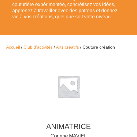
couturière expérimentée, concrétisez vos idées,
apprenez à travailler avec des patrons et donnez
vie à vos créations, quel que soit votre niveau.
Accueil
/
Club d’activités
/
Arts créatifs
/
Couture création
ANIMATRICE
Corinne MAVIEL