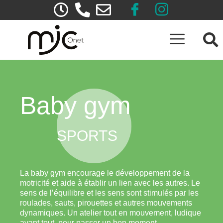
Baby gym
SPORTS
La baby gym encourage le développement de la
motricité et aide à établir un lien avec les autres. Le
sens de l’équilibre et les sens sont stimulés par les
roulades, sauts, pirouettes et autres mouvements
dynamiques. Un atelier tout en mouvement, ludique
avant tout, pour passer un bon moment.