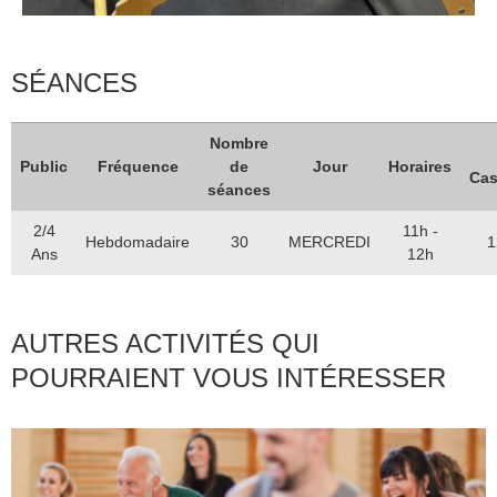
Catégorie
Sports
SÉANCES
Nombre
Public
Fréquence
de
Jour
Horaires
Cas
séances
2/4
11h -
Hebdomadaire
30
MERCREDI
1
Ans
12h
AUTRES ACTIVITÉS QUI
POURRAIENT VOUS INTÉRESSER