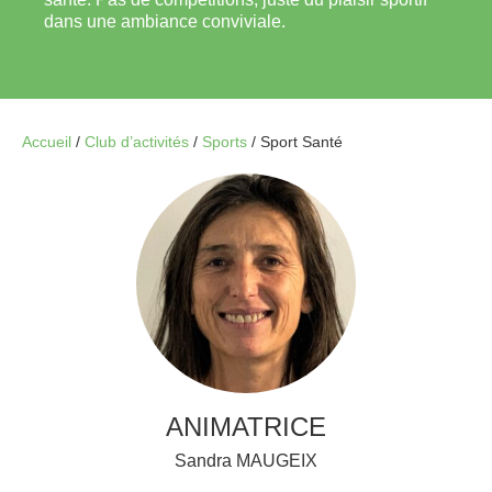
dans une ambiance conviviale.
Accueil
/
Club d’activités
/
Sports
/
Sport Santé
ANIMATRICE
Sandra MAUGEIX