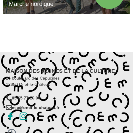
Marche nordique
MAISON DES JEUNES ET DE LA CULTURE
26 boulevard des Capucines
12850 Onet-le-Château
05 65 77 16 00
mjc@onet-le-chateau.fr