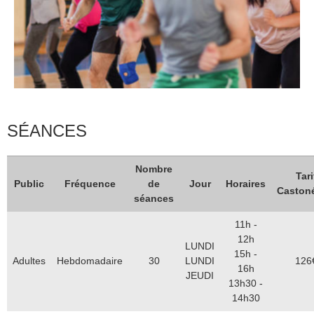
Catégorie
Sports
SÉANCES
Nombre
Tari
Public
Fréquence
de
Jour
Horaires
Castoné
séances
11h -
12h
LUNDI
15h -
Adultes
Hebdomadaire
30
LUNDI
126
16h
JEUDI
13h30 -
14h30