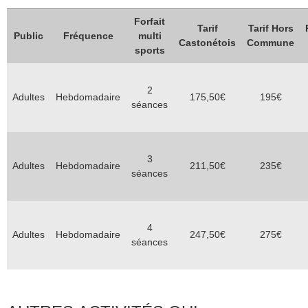
Forfait
Tarif
Tarif Hors
Public
Fréquence
multi
Castonétois
Commune
sports
2
Adultes
Hebdomadaire
175,50€
195€
séances
3
Adultes
Hebdomadaire
211,50€
235€
séances
4
Adultes
Hebdomadaire
247,50€
275€
séances