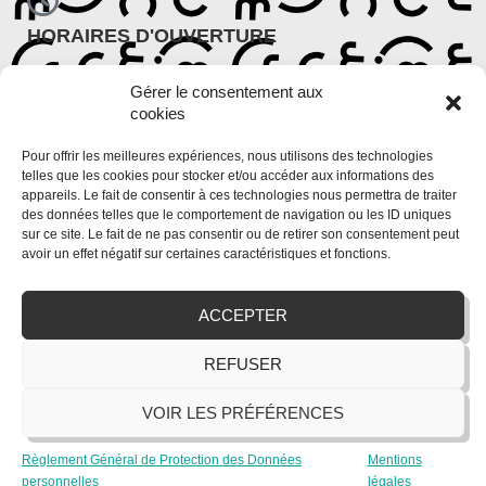
HORAIRES D'OUVERTURE
Période scolaire
Gérer le consentement aux
Lundi : 9h30 – 12h et 14h – 18h
cookies
Du mardi au vendredi : 9h – 12h et 13h30 – 18h30
Période de vacances scolaires
Pour offrir les meilleures expériences, nous utilisons des technologies
Du lundi au vendredi : 9h – 12h et 14h – 18h
telles que les cookies pour stocker et/ou accéder aux informations des
appareils. Le fait de consentir à ces technologies nous permettra de traiter
des données telles que le comportement de navigation ou les ID uniques
sur ce site. Le fait de ne pas consentir ou de retirer son consentement peut
avoir un effet négatif sur certaines caractéristiques et fonctions.
ACCEPTER
REFUSER
VOIR LES PRÉFÉRENCES
Règlement Général de Protection des Données
Mentions
Maison des Jeunes et de la Culture Onet-le-Château |
Mentions légales
|
personnelles
légales