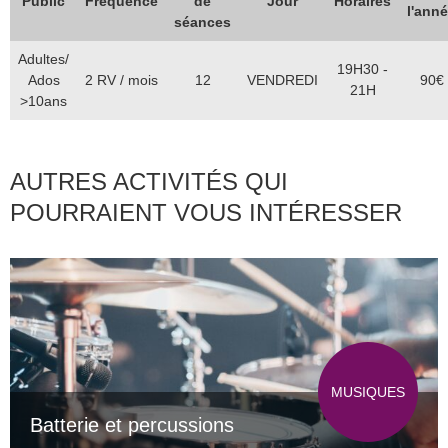
Public
Fréquence
de
Jour
Horaires
l'ann
séances
Adultes/
19H30 -
Ados
2 RV / mois
12
VENDREDI
90€
21H
>10ans
AUTRES ACTIVITÉS QUI
POURRAIENT VOUS INTÉRESSER
MUSIQUES
Batterie et percussions