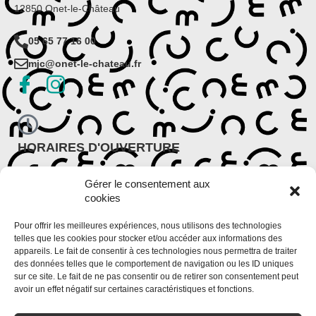
12850 Onet-le-Château
05 65 77 16 00
mjc@onet-le-chateau.fr
HORAIRES D'OUVERTURE
Période scolaire
Gérer le consentement aux
Lundi : 9h30 – 12h et 14h – 18h
cookies
Du mardi au vendredi : 9h – 12h et 13h30 – 18h30
Période de vacances scolaires
Pour offrir les meilleures expériences, nous utilisons des technologies
Du lundi au vendredi : 9h – 12h et 14h – 18h
telles que les cookies pour stocker et/ou accéder aux informations des
appareils. Le fait de consentir à ces technologies nous permettra de traiter
des données telles que le comportement de navigation ou les ID uniques
sur ce site. Le fait de ne pas consentir ou de retirer son consentement peut
avoir un effet négatif sur certaines caractéristiques et fonctions.