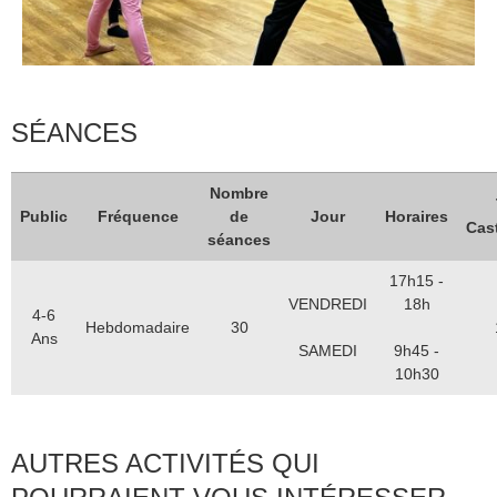
Catégorie
Danses
SÉANCES
Nombre
Public
Fréquence
de
Jour
Horaires
Cas
séances
17h15 -
VENDREDI
18h
4-6
Hebdomadaire
30
Ans
SAMEDI
9h45 -
10h30
AUTRES ACTIVITÉS QUI