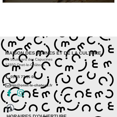
MAISON DES JEUNES ET DE LA CULTURE
26 boulevard des Capucines
12850 Onet-le-Château
05 65 77 16 00
mjc@onet-le-chateau.fr
HORAIRES D'OUVERTURE