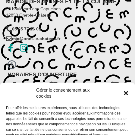
MAISON DES JEUNES ET DE LA CULTURE
26 boulevard des Capucines
12850 Onet-le-Château
05 65 77 16 00
mjc@onet-le-chateau.fr
HORAIRES D'OUVERTURE
Période scolaire
Gérer le consentement aux
Lundi : 9h30 – 12h et 14h – 18h
cookies
Du mardi au vendredi : 9h – 12h et 13h30 – 18h30
Période de vacances scolaires
Pour offrir les meilleures expériences, nous utilisons des technologies
Du lundi au vendredi : 9h – 12h et 14h – 18h
telles que les cookies pour stocker et/ou accéder aux informations des
appareils. Le fait de consentir à ces technologies nous permettra de traiter
des données telles que le comportement de navigation ou les ID uniques
sur ce site. Le fait de ne pas consentir ou de retirer son consentement peut