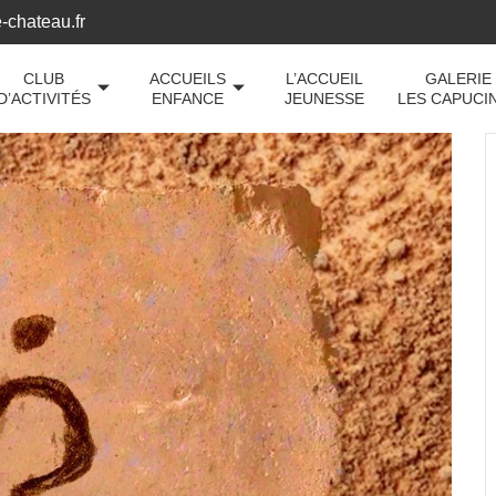
-chateau.fr
CLUB
ACCUEILS
L’ACCUEIL
GALERIE
D’ACTIVITÉS
ENFANCE
JEUNESSE
LES CAPUCI