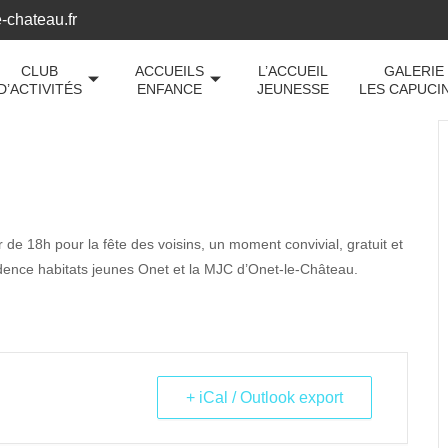
-chateau.fr
CLUB
ACCUEILS
L’ACCUEIL
GALERIE
D’ACTIVITÉS
ENFANCE
JEUNESSE
LES CAPUCI
e 18h pour la fête des voisins, un moment convivial, gratuit et
sidence habitats jeunes Onet et la MJC d’Onet-le-Château.
+ iCal / Outlook export