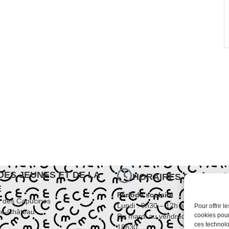
DES JEUNES ET DE LA
HORAIRES D'OUVER
E
Période scolaire
d des Capucines
Lundi : 9h30 – 12h et 14h – 18h
Pour offrir 
le-Château
cookies pour
Du mardi au vendredi : 9h – 12h e
ces technolo
18h30