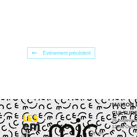
Événement précédent
MAISON 
CULTUR
26 boulevar
12850 Onet-