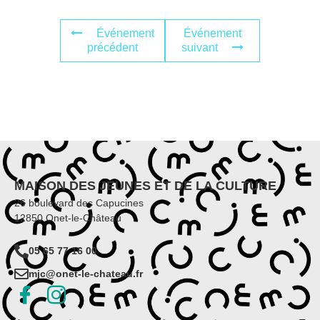
Événement
Événement
précédent
suivant
MAISON DES JEUNES ET DE LA CULTURE
26 boulevard des Capucines
12850 Onet-le-Château
05 65 77 16 00
mjc@onet-le-chateau.fr