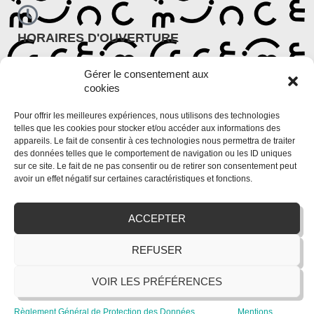
HORAIRES D'OUVERTURE
Période scolaire
Gérer le consentement aux
Lundi : 9h30 – 12h et 14h – 18h
cookies
Du mardi au vendredi : 9h – 12h et 13h30 – 18h30
Période de vacances scolaires
Pour offrir les meilleures expériences, nous utilisons des technologies
Du lundi au vendredi : 9h – 12h et 14h – 18h
telles que les cookies pour stocker et/ou accéder aux informations des
appareils. Le fait de consentir à ces technologies nous permettra de traiter
des données telles que le comportement de navigation ou les ID uniques
sur ce site. Le fait de ne pas consentir ou de retirer son consentement peut
avoir un effet négatif sur certaines caractéristiques et fonctions.
ACCEPTER
REFUSER
VOIR LES PRÉFÉRENCES
Règlement Général de Protection des Données
Mentions