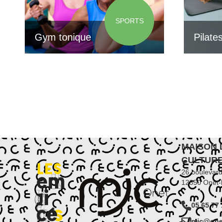
SPORTS
Gym tonique
Pilate
MAISON 
CULTUR
26 boulevar
12850 Onet-
05 65 77 
mjc@onet