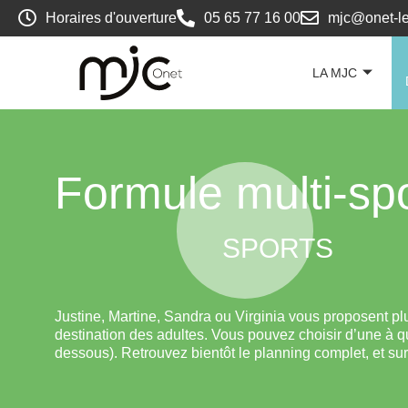
Horaires d'ouverture
05 65 77 16 00
mjc@onet-le
LA MJC
Formule multi-sp
SPORTS
Justine, Martine, Sandra ou Virginia vous proposent plus
destination des adultes. Vous pouvez choisir d’une à quat
dessous). Retrouvez bientôt le planning complet, et sur 